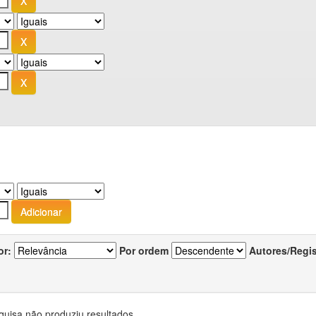
or:
Por ordem
Autores/Regi
quisa não produziu resultados.