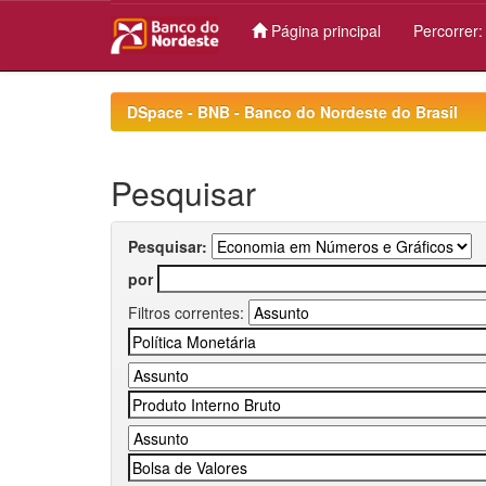
Página principal
Percorrer
Skip
navigation
DSpace - BNB - Banco do Nordeste do Brasil
Pesquisar
Pesquisar:
por
Filtros correntes: