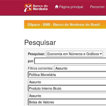
Página principal
Percorrer
Skip
navigation
DSpace - BNB - Banco do Nordeste do Brasil
Pesquisar
Pesquisar:
por
Filtros correntes: