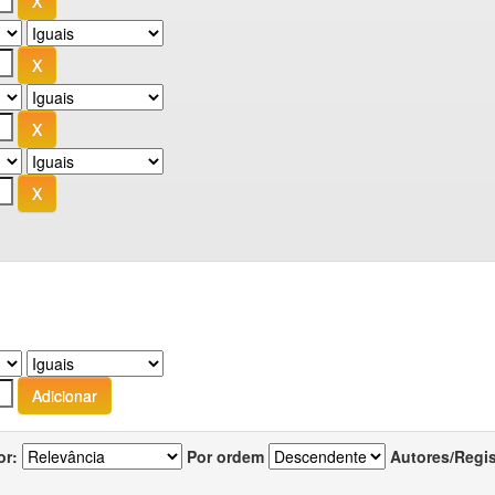
or:
Por ordem
Autores/Regi