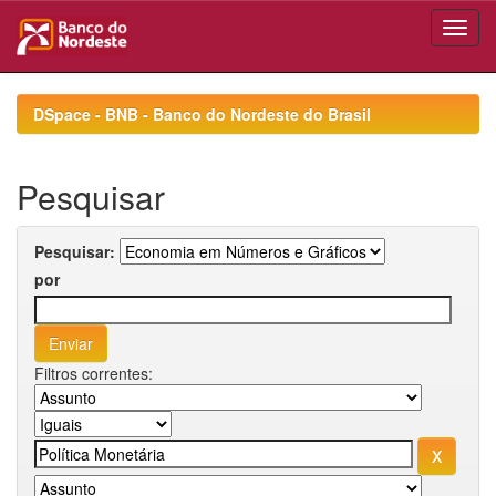
Skip
navigation
DSpace - BNB - Banco do Nordeste do Brasil
Pesquisar
Pesquisar:
por
Filtros correntes: