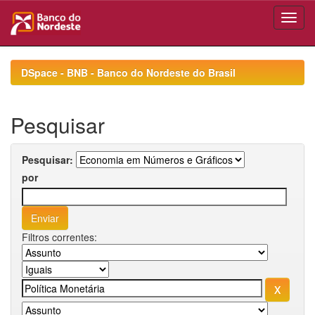
Skip
navigation
DSpace - BNB - Banco do Nordeste do Brasil
Pesquisar
Pesquisar:
por
Filtros correntes: