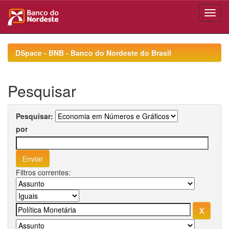
Skip
navigation
DSpace - BNB - Banco do Nordeste do Brasil
Pesquisar
Pesquisar:
por
Filtros correntes: