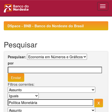
Skip
navigation
DSpace - BNB - Banco do Nordeste do Brasil
Pesquisar
Pesquisar:
por
Filtros correntes: