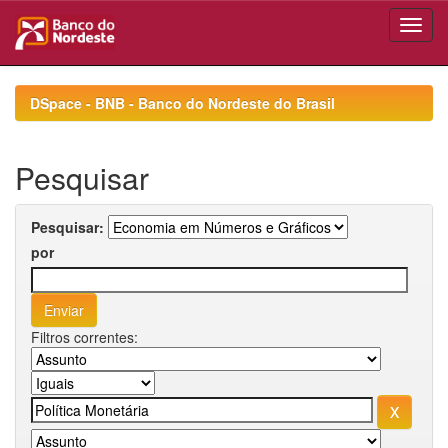
Skip
navigation
DSpace - BNB - Banco do Nordeste do Brasil
Pesquisar
Pesquisar:
por
Filtros correntes: