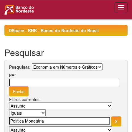
Skip
navigation
DSpace - BNB - Banco do Nordeste do Brasil
Pesquisar
Pesquisar:
por
Filtros correntes: