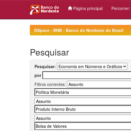
Página principal
Percorrer
Skip
navigation
DSpace - BNB - Banco do Nordeste do Brasil
Pesquisar
Pesquisar:
por
Filtros correntes: