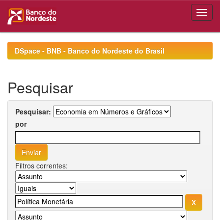
Skip
navigation
DSpace - BNB - Banco do Nordeste do Brasil
Pesquisar
Pesquisar:
por
Filtros correntes: