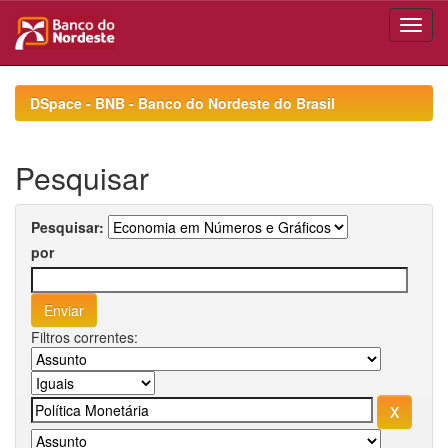
Skip
navigation
DSpace - BNB - Banco do Nordeste do Brasil
Pesquisar
Pesquisar:
por
Filtros correntes: