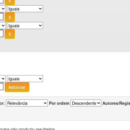
or:
Por ordem
Autores/Regi
quisa não produziu resultados.