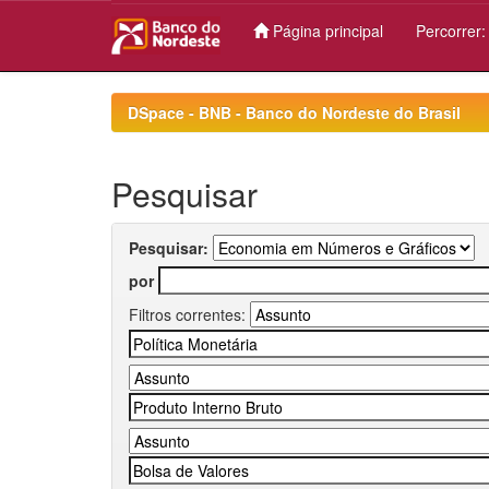
Página principal
Percorrer
Skip
navigation
DSpace - BNB - Banco do Nordeste do Brasil
Pesquisar
Pesquisar:
por
Filtros correntes: