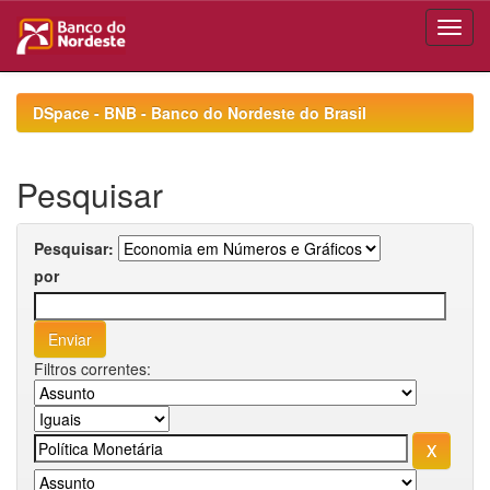
Skip
navigation
DSpace - BNB - Banco do Nordeste do Brasil
Pesquisar
Pesquisar:
por
Filtros correntes: