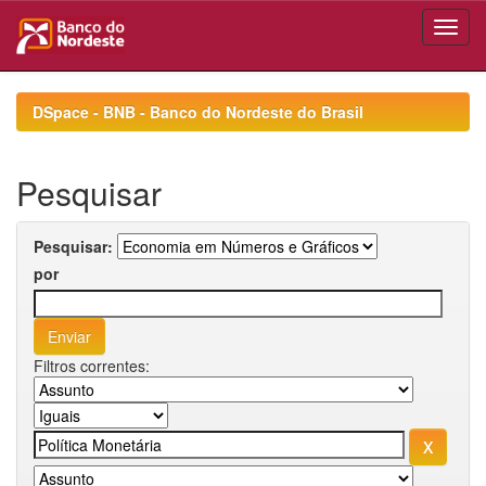
Skip
navigation
DSpace - BNB - Banco do Nordeste do Brasil
Pesquisar
Pesquisar:
por
Filtros correntes: