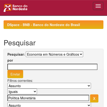
Skip
navigation
DSpace - BNB - Banco do Nordeste do Brasil
Pesquisar
Pesquisar:
por
Filtros correntes: