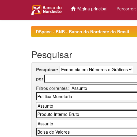
Página principal
Percorrer
Skip
navigation
DSpace - BNB - Banco do Nordeste do Brasil
Pesquisar
Pesquisar:
por
Filtros correntes: