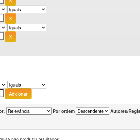
or:
Por ordem
Autores/Regi
quisa não produziu resultados.