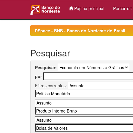
Página principal
Percorrer
Skip
navigation
DSpace - BNB - Banco do Nordeste do Brasil
Pesquisar
Pesquisar:
por
Filtros correntes: