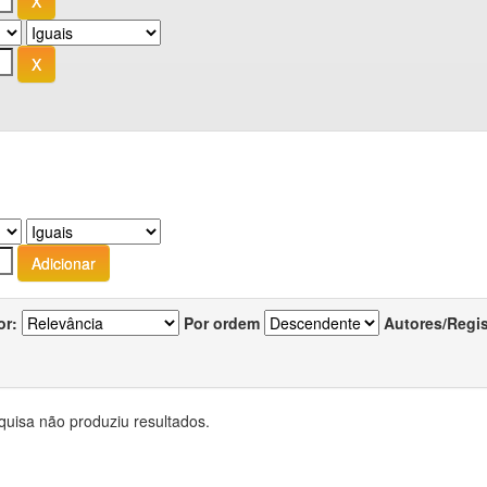
or:
Por ordem
Autores/Regi
quisa não produziu resultados.