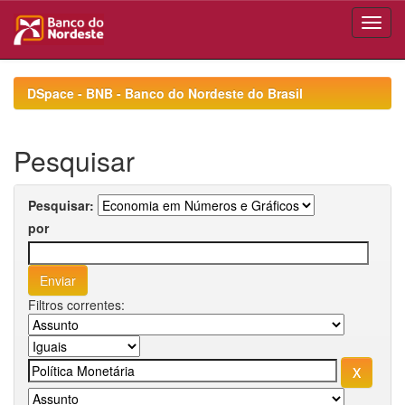
Skip
navigation
DSpace - BNB - Banco do Nordeste do Brasil
Pesquisar
Pesquisar:
por
Filtros correntes: