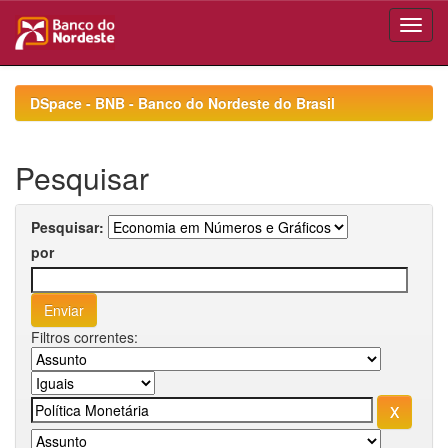
Skip
navigation
DSpace - BNB - Banco do Nordeste do Brasil
Pesquisar
Pesquisar:
por
Filtros correntes: