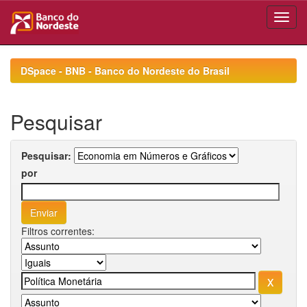
Skip
navigation
DSpace - BNB - Banco do Nordeste do Brasil
Pesquisar
Pesquisar:
por
Filtros correntes: