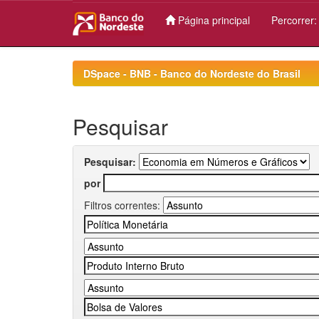
Página principal
Percorrer
Skip
navigation
DSpace - BNB - Banco do Nordeste do Brasil
Pesquisar
Pesquisar:
por
Filtros correntes: