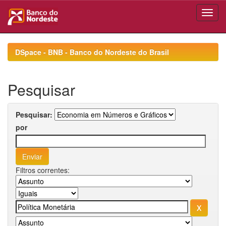
Skip
navigation
DSpace - BNB - Banco do Nordeste do Brasil
Pesquisar
Pesquisar:
por
Filtros correntes: