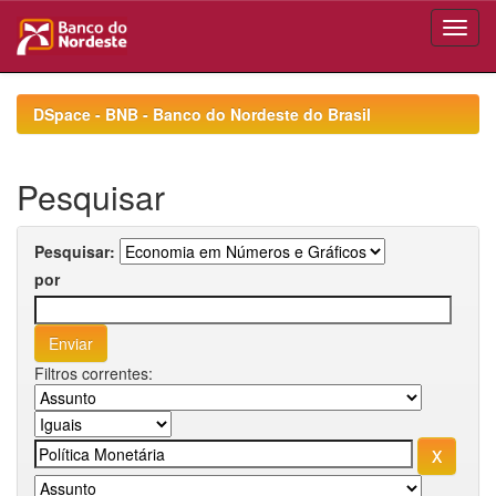
Skip
navigation
DSpace - BNB - Banco do Nordeste do Brasil
Pesquisar
Pesquisar:
por
Filtros correntes: