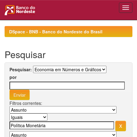
Skip
navigation
DSpace - BNB - Banco do Nordeste do Brasil
Pesquisar
Pesquisar:
por
Filtros correntes: