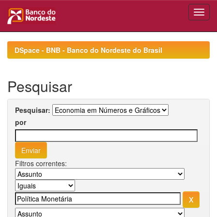
Skip
navigation
DSpace - BNB - Banco do Nordeste do Brasil
Pesquisar
Pesquisar:
por
Filtros correntes: