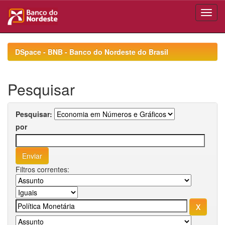
Skip
navigation
DSpace - BNB - Banco do Nordeste do Brasil
Pesquisar
Pesquisar:
por
Filtros correntes: