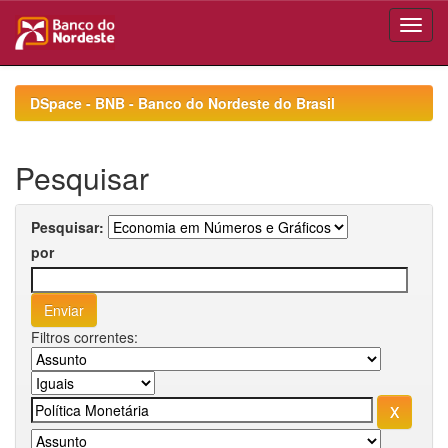
Skip
navigation
DSpace - BNB - Banco do Nordeste do Brasil
Pesquisar
Pesquisar:
por
Filtros correntes: