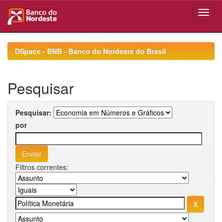
Skip
navigation
DSpace - BNB - Banco do Nordeste do Brasil
Pesquisar
Pesquisar:
por
Filtros correntes: