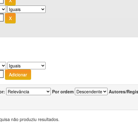
or:
Por ordem
Autores/Regi
quisa não produziu resultados.