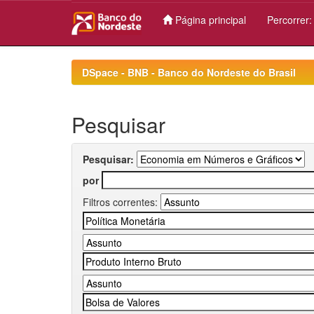
Página principal
Percorrer
Skip
navigation
DSpace - BNB - Banco do Nordeste do Brasil
Pesquisar
Pesquisar:
por
Filtros correntes: