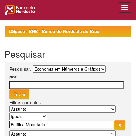
Skip
navigation
DSpace - BNB - Banco do Nordeste do Brasil
Pesquisar
Pesquisar:
por
Filtros correntes: