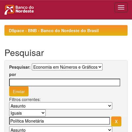
Skip
navigation
DSpace - BNB - Banco do Nordeste do Brasil
Pesquisar
Pesquisar:
por
Filtros correntes: