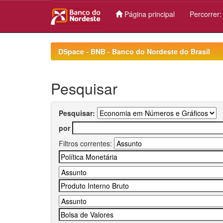
Página principal
Percorrer
Skip
navigation
DSpace - BNB - Banco do Nordeste do Brasil
Pesquisar
Pesquisar:
por
Filtros correntes: