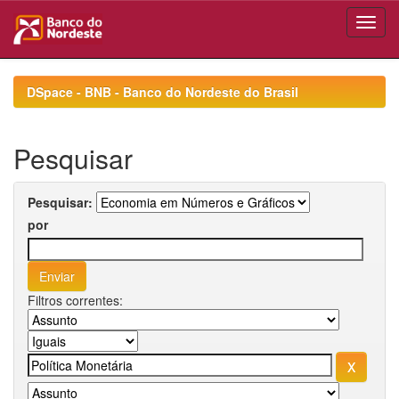
Skip
navigation
DSpace - BNB - Banco do Nordeste do Brasil
Pesquisar
Pesquisar:
por
Filtros correntes: