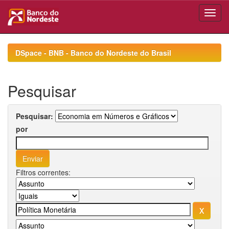
Skip
navigation
DSpace - BNB - Banco do Nordeste do Brasil
Pesquisar
Pesquisar:
por
Filtros correntes: