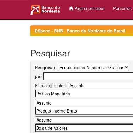
Página principal
Percorrer
Skip
navigation
DSpace - BNB - Banco do Nordeste do Brasil
Pesquisar
Pesquisar:
por
Filtros correntes: