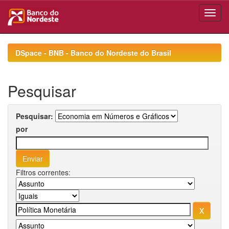
Skip
navigation
DSpace - BNB - Banco do Nordeste do Brasil
Pesquisar
Pesquisar:
por
Filtros correntes: