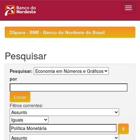
Skip
navigation
DSpace - BNB - Banco do Nordeste do Brasil
Pesquisar
Pesquisar:
por
Filtros correntes: