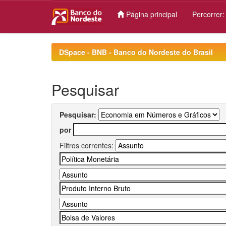
Página principal
Percorrer
Skip
navigation
DSpace - BNB - Banco do Nordeste do Brasil
Pesquisar
Pesquisar:
por
Filtros correntes: