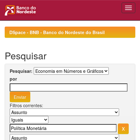
Skip
navigation
DSpace - BNB - Banco do Nordeste do Brasil
Pesquisar
Pesquisar:
por
Filtros correntes: