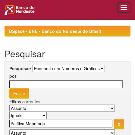
Skip
navigation
DSpace - BNB - Banco do Nordeste do Brasil
Pesquisar
Pesquisar:
por
Filtros correntes: