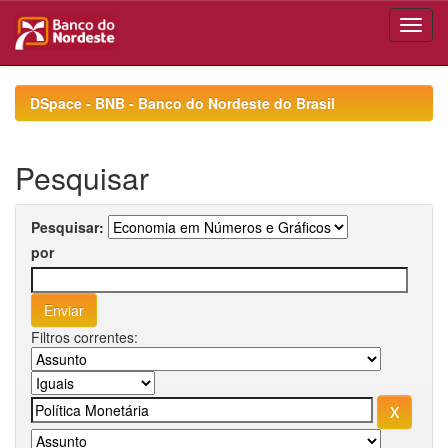
Skip
navigation
DSpace - BNB - Banco do Nordeste do Brasil
Pesquisar
Pesquisar:
por
Filtros correntes: