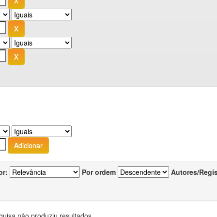
or:
Por ordem
Autores/Regi
quisa não produziu resultados.