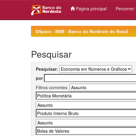
Página principal
Percorrer
Skip
navigation
DSpace - BNB - Banco do Nordeste do Brasil
Pesquisar
Pesquisar:
por
Filtros correntes: