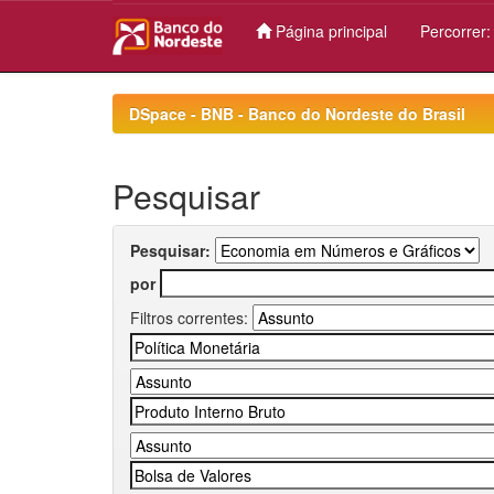
Página principal
Percorrer
Skip
navigation
DSpace - BNB - Banco do Nordeste do Brasil
Pesquisar
Pesquisar:
por
Filtros correntes: