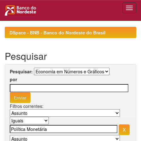
Skip
navigation
DSpace - BNB - Banco do Nordeste do Brasil
Pesquisar
Pesquisar:
por
Filtros correntes: