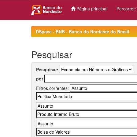
Página principal
Percorrer
Skip
navigation
DSpace - BNB - Banco do Nordeste do Brasil
Pesquisar
Pesquisar:
por
Filtros correntes: