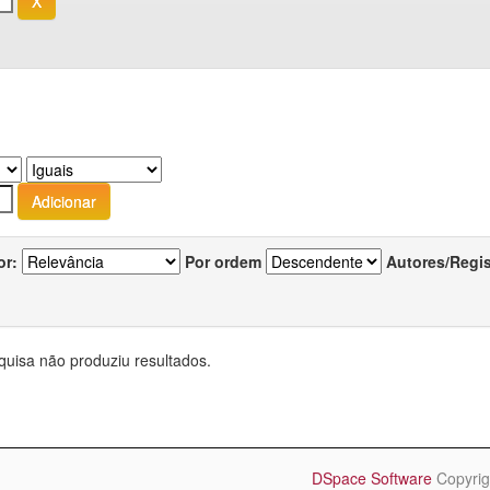
or:
Por ordem
Autores/Regi
quisa não produziu resultados.
DSpace Software
Copyrig