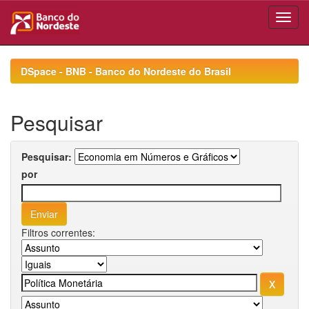
Skip
navigation
DSpace - BNB - Banco do Nordeste do Brasil
Pesquisar
Pesquisar:
por
Filtros correntes: