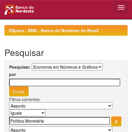
Skip
navigation
DSpace - BNB - Banco do Nordeste do Brasil
Pesquisar
Pesquisar:
por
Filtros correntes: