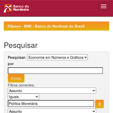
Skip
navigation
DSpace - BNB - Banco do Nordeste do Brasil
Pesquisar
Pesquisar:
por
Filtros correntes: