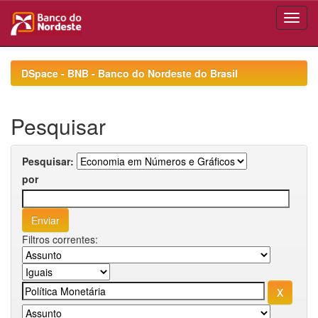
Skip
navigation
DSpace - BNB - Banco do Nordeste do Brasil
Pesquisar
Pesquisar:
por
Filtros correntes: