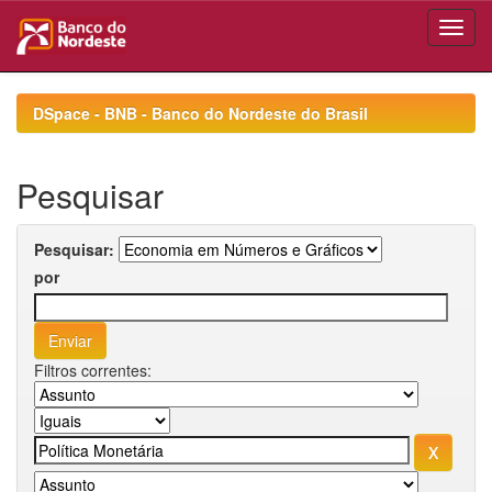
Skip
navigation
DSpace - BNB - Banco do Nordeste do Brasil
Pesquisar
Pesquisar:
por
Filtros correntes: